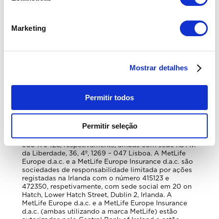
Marketing
Mostrar detalhes
Permitir todos
MetLife Europe d.a.c. – Sucursal em Portugal e
MetLife Europe Insurance d.a.c.– Sucursal em
Portugal, registadas na Conservatória do Registo
Permitir seleção
Comercial de Lisboa com o número único de
matrícula e de pessoa coletiva 980479436 e
980479428, respetivamente, ambas com sede na Av.
da Liberdade, 36, 4º, 1269 – 047 Lisboa. A MetLife
Europe d.a.c. e a MetLife Europe Insurance d.a.c. são
sociedades de responsabilidade limitada por ações
registadas na Irlanda com o número 415123 e
472350, respetivamente, com sede social em 20 on
Hatch, Lower Hatch Street, Dublin 2, Irlanda. A
MetLife Europe d.a.c. e a MetLife Europe Insurance
d.a.c. (ambas utilizando a marca MetLife) estão