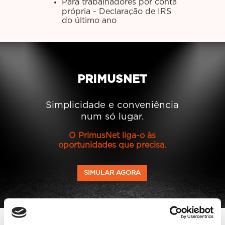
Para trabalhadores por conta
própria - Declaração de IRS
do último ano
PRIMUSNET
Simplicidade e conveniência
num só lugar.
O PrimusNet liga-o às
oportunidades que precisa.
SIMULAR AGORA
OS NOSSOS SEGUROS