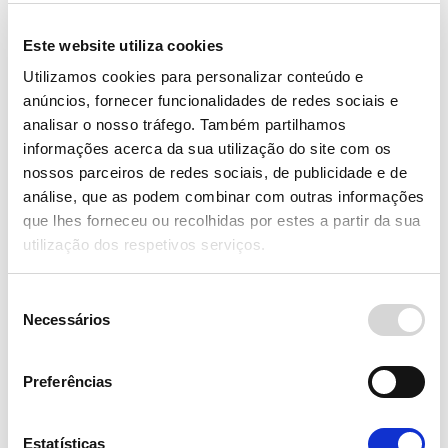
Em primeiro lugar, um crédito seguro!
Este website utiliza cookies
Utilizamos cookies para personalizar conteúdo e
O seguro comercializado pelo Banco
anúncios, fornecer funcionalidades de redes sociais e
Primus, de contratação Opcional,
analisar o nosso tráfego. Também partilhamos
permite assegurar o pagamento das
informações acerca da sua utilização do site com os
prestações em diversas situações de
imprevisto! Conheça todas as
nossos parceiros de redes sociais, de publicidade e de
condições de elegibilidade e proteja-
análise, que as podem combinar com outras informações
se de eventuais imprevistos!
que lhes forneceu ou recolhidas por estes a partir da sua
utilização dos respetivos serviços.
SEGURO PLANO PROTEÇÃO DE
Seleção
PAGAMENTOS
Necessários
de
consentimento
Preferências
Seguro comercializado através
de protocolo com:
Estatísticas