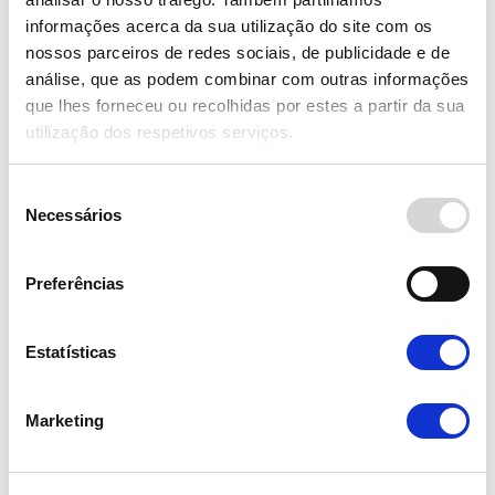
informações acerca da sua utilização do site com os
nossos parceiros de redes sociais, de publicidade e de
Resolução Alternativa de Litígios:
análise, que as podem combinar com outras informações
que lhes forneceu ou recolhidas por estes a partir da sua
O Banco Primus informa, nos termos e para
utilização dos respetivos serviços.
os efeitos previstos na Lei 144/2015, de 8 de
Setembro, que em caso de litígio o
consumidor pode recorrer a uma Entidade
Seleção
de Resolução Alternativa de Litígios de
Necessários
consumo:
de
consentimento
-
Centro de Arbitragem de Conflitos de
Consumo de Lisboa
;
Preferências
-
Centro de Informação de Consumo e
Arbitragem do Porto
;
Estatísticas
-
CIMAAL – Centro de Informação, Mediação
e Arbitragem de Conflitos de Consumo do
Algarve
;
Marketing
-
CNIACC – Centro Nacional de Informação e
Arbitragem de Conflitos de Consumo
;