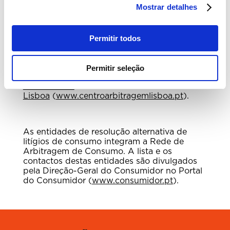
Mostrar detalhes
-
CIMPAS – Centro de Informação, Mediação,
Provedoria e Arbitragem de Seguros
.
O Banco Primus informa que é
Permitir todos
aderente ao
Centro Nacional de Informação e
Arbitragem de Conflitos de
Consumo
(
http://www.cniacc.pt/pt/
) e
Permitir seleção
ao
Centro de Arbitragem de Conflitos de
Consumo de
Lisboa
(
www.centroarbitragemlisboa.pt
).
As entidades de resolução alternativa de
litígios de consumo integram a Rede de
Arbitragem de Consumo. A lista e os
contactos destas entidades são divulgados
pela Direção-Geral do Consumidor no Portal
do Consumidor (
www.consumidor.pt
).