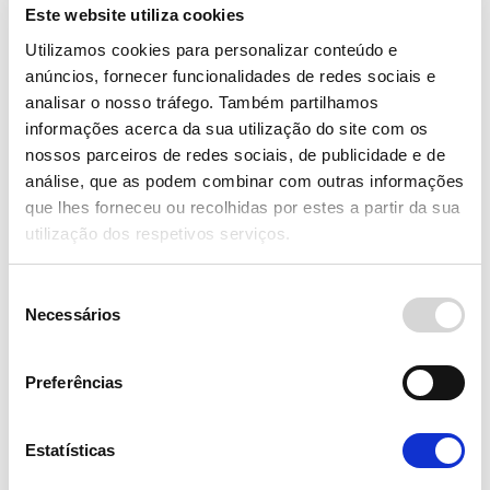
automóvel com o Seguro PPP. Saiba
Este website utiliza cookies
como funciona e por que é uma
proteção essencial. Garanta
Utilizamos cookies para personalizar conteúdo e
estabilidade financeira!
anúncios, fornecer funcionalidades de redes sociais e
LER MAIS
analisar o nosso tráfego. Também partilhamos
informações acerca da sua utilização do site com os
nossos parceiros de redes sociais, de publicidade e de
análise, que as podem combinar com outras informações
que lhes forneceu ou recolhidas por estes a partir da sua
utilização dos respetivos serviços.
Seleção
Necessários
de
consentimento
Taxa Fixa ou Variável no
Preferências
Crédito Automóvel: O que
Escolher?
Estatísticas
Saiba qual a diferença entre taxa fixa e
taxa variável no crédito automóvel.
Análise do mercado em 2025,