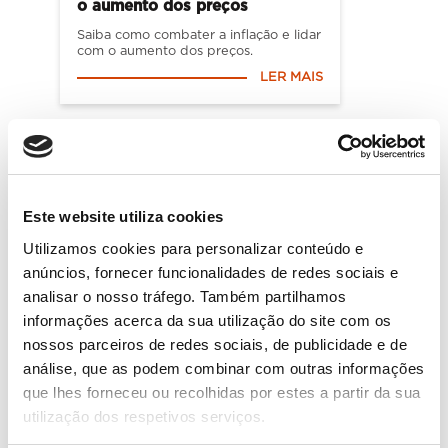
o aumento dos preços
Saiba como combater a inflação e lidar
com o aumento dos preços.
LER MAIS
Este website utiliza cookies
Utilizamos cookies para personalizar conteúdo e
anúncios, fornecer funcionalidades de redes sociais e
analisar o nosso tráfego. Também partilhamos
informações acerca da sua utilização do site com os
Vai ou está a pensar em casar?
nossos parceiros de redes sociais, de publicidade e de
Leia estas dicas
análise, que as podem combinar com outras informações
Vai casar e não sabe por onde
que lhes forneceu ou recolhidas por estes a partir da sua
começar? Siga estas dicas e planeie
utilização dos respetivos serviços.
este dia inesquecível.
LER MAIS