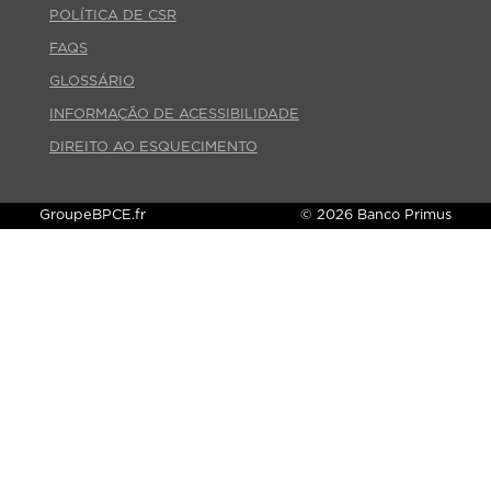
POLÍTICA DE CSR
FAQS
GLOSSÁRIO
INFORMAÇÃO DE ACESSIBILIDADE
DIREITO AO ESQUECIMENTO
GroupeBPCE.fr
© 2026 Banco Primus