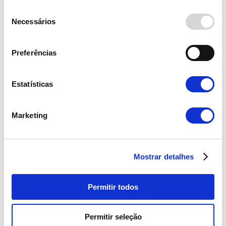
Seleção
Necessários
de
consentimento
Preferências
Estatísticas
Marketing
Pensa comprar ou vender casa?
Conheça os custos associados.
Mostrar detalhes
Saiba quais os custos que vai ter se
quiser comprar ou vender casa em
Portugal.
Permitir todos
LER MAIS
Permitir seleção